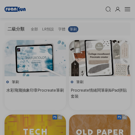
二級分類
全部
LR預設
字體
筆刷
筆刷
筆刷
水彩飛濺抽象印章Procreate筆刷
Procreate情緒闆筆刷&iPad拼貼
套裝