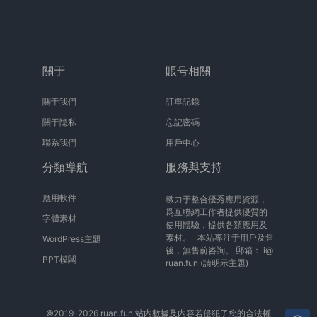
關于
賬号相關
關于我們
訂單記錄
關于隐私
忘記密碼
聯系我們
用戶中心
分類導航
服務與支持
應用軟件
緻力于整合優秀應用資源，
爲互聯網工作者提供優質的
字體素材
使用體驗，提供各類應用及
素材。 本站專注于用戶及售
WordPress主題
後，無售前咨詢。 郵箱：
i@
PPT模闆
ruan.fun
(請明示主題)
©2019-2026 ruan.fun 站内數據及内容若侵犯了您的合法權