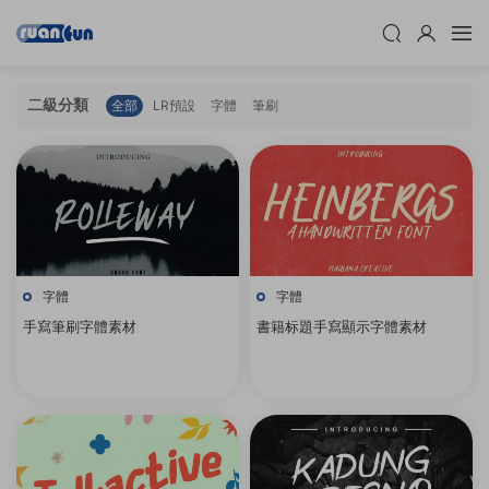
二級分類
全部
LR預設
字體
筆刷
字體
字體
手寫筆刷字體素材
書籍标題手寫顯示字體素材