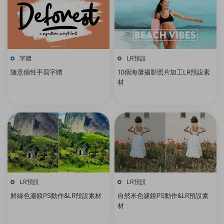
字體
LR預設
随意個性手寫字體
10個海灘攝影照片加工LR預設素
材
LR預設
LR預設
鮮綠色濾鏡PS動作&LR預設素材
自然米色濾鏡PS動作&LR預設素
材