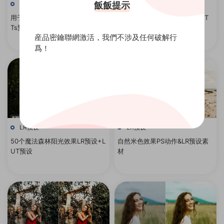
飯飯提示
LR预设
LR预设
用于创意视频颜色分级的旅行LU
50个热带夏天摄影LR预设+LUT
Ts预设素材
预设
産品密鑰聯網激活，我們不涉及任何破解行
爲！
LR预设
LR预设
50个魔法森林阳光效果LR预设+L
自然米色效果PS动作&LR预设素
UT预设
材