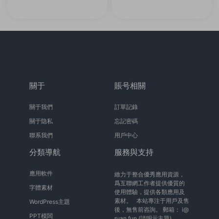
關于
賬号相關
關于我們
訂單記錄
關于隐私
忘記密碼
聯系我們
用戶中心
分類導航
服務與支持
應用軟件
緻力于整合優秀應用資源，
爲互聯網工作者提供優質的
字體素材
使用體驗，提供各類應用及
素材。 本站專注于用戶及售
WordPress主題
後，無售前咨詢。 郵箱：
i@
PPT模闆
ruan.fun
(請明示主題)